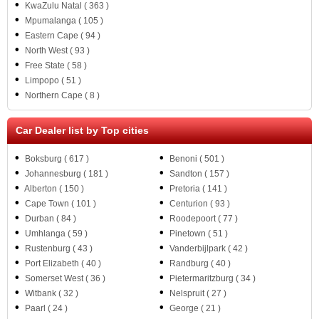
•
KwaZulu Natal ( 363 )
•
Mpumalanga ( 105 )
•
Eastern Cape ( 94 )
•
North West ( 93 )
•
Free State ( 58 )
•
Limpopo ( 51 )
•
Northern Cape ( 8 )
Car Dealer list by Top cities
•
•
Boksburg ( 617 )
Benoni ( 501 )
•
•
Johannesburg ( 181 )
Sandton ( 157 )
•
•
Alberton ( 150 )
Pretoria ( 141 )
•
•
Cape Town ( 101 )
Centurion ( 93 )
•
•
Durban ( 84 )
Roodepoort ( 77 )
•
•
Umhlanga ( 59 )
Pinetown ( 51 )
•
•
Rustenburg ( 43 )
Vanderbijlpark ( 42 )
•
•
Port Elizabeth ( 40 )
Randburg ( 40 )
•
•
Somerset West ( 36 )
Pietermaritzburg ( 34 )
•
•
Witbank ( 32 )
Nelspruit ( 27 )
•
•
Paarl ( 24 )
George ( 21 )