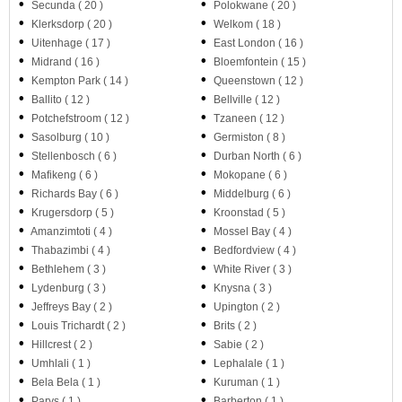
•
•
Secunda ( 20 )
Polokwane ( 20 )
•
•
Klerksdorp ( 20 )
Welkom ( 18 )
•
•
Uitenhage ( 17 )
East London ( 16 )
•
•
Midrand ( 16 )
Bloemfontein ( 15 )
•
•
Kempton Park ( 14 )
Queenstown ( 12 )
•
•
Ballito ( 12 )
Bellville ( 12 )
•
•
Potchefstroom ( 12 )
Tzaneen ( 12 )
•
•
Sasolburg ( 10 )
Germiston ( 8 )
•
•
Stellenbosch ( 6 )
Durban North ( 6 )
•
•
Mafikeng ( 6 )
Mokopane ( 6 )
•
•
Richards Bay ( 6 )
Middelburg ( 6 )
•
•
Krugersdorp ( 5 )
Kroonstad ( 5 )
•
•
Amanzimtoti ( 4 )
Mossel Bay ( 4 )
•
•
Thabazimbi ( 4 )
Bedfordview ( 4 )
•
•
Bethlehem ( 3 )
White River ( 3 )
•
•
Lydenburg ( 3 )
Knysna ( 3 )
•
•
Jeffreys Bay ( 2 )
Upington ( 2 )
•
•
Louis Trichardt ( 2 )
Brits ( 2 )
•
•
Hillcrest ( 2 )
Sabie ( 2 )
•
•
Umhlali ( 1 )
Lephalale ( 1 )
•
•
Bela Bela ( 1 )
Kuruman ( 1 )
•
•
Parys ( 1 )
Barberton ( 1 )